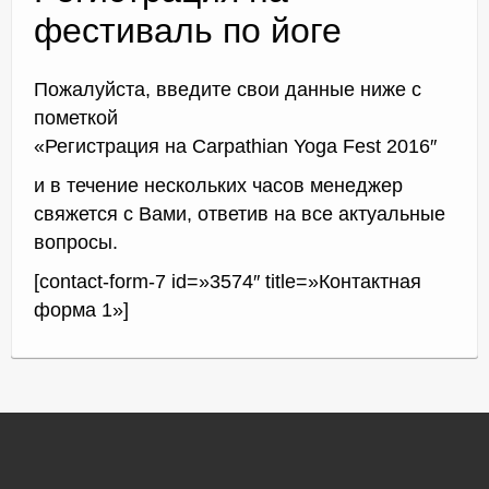
фестиваль по йоге
Доктор Чернов
Пожалуйста, введите свои данные ниже с
пометкой
Методика SLAVYOGA
«Регистрация на Carpathian Yoga Fest 2016″
Методика ЧЕРЕНОК
и в течение нескольких часов менеджер
свяжется с Вами, ответив на все актуальные
Йога для начинающих
вопросы.
Триггерные точки
[contact-form-7 id=»3574″ title=»Контактная
Контакты
форма 1»]